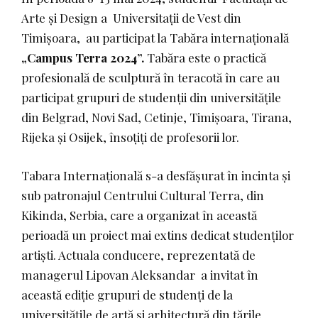
Arte și Design a Universitații de Vest din
Timișoara, au participat la Tabăra internațională
„Campus Terra 2024”.
Tabăra este o practică
profesională de sculptură în teracotă în care au
participat grupuri de studenții din universitățile
din Belgrad, Novi Sad, Cetinje, Timișoara, Tirana,
Rijeka și Osijek, însoțiți de profesorii lor.
Tabara Internațională s-a desfășurat în incinta și
sub patronajul Centrului Cultural Terra, din
Kikinda, Serbia, care a organizat în această
perioadă un proiect mai extins dedicat studenților
artiști. Actuala conducere, reprezentată de
managerul Lipovan Aleksandar a invitat în
această ediție grupuri de studenți de la
universitățile de artă și arhitectură din țările