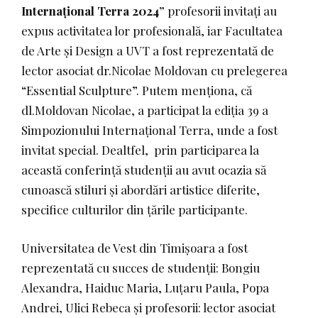
Internațional Terra 2024”
profesorii invitați au
expus activitatea lor profesională, iar Facultatea
de Arte și Design a UVT a fost reprezentată de
lector asociat dr.Nicolae Moldovan cu prelegerea
“Essential Sculpture”. Putem menționa, că
dl.Moldovan Nicolae, a participat la ediția 39 a
Simpozionului Internațional Terra, unde a fost
invitat special. Dealtfel, prin participarea la
această conferință studenții au avut ocazia să
cunoască stiluri și abordări artistice diferite,
specifice culturilor din țările participante.
Universitatea de Vest din Timișoara a fost
reprezentată cu succes de studenții: Bongiu
Alexandra, Haiduc Maria, Luțaru Paula, Popa
Andrei, Ulici Rebeca și profesorii: lector asociat