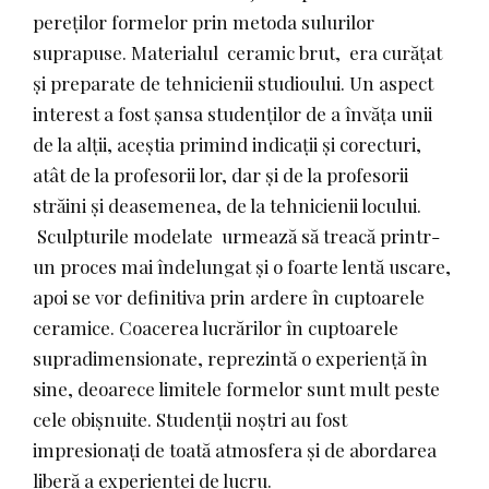
pereților formelor prin metoda sulurilor
suprapuse. Materialul ceramic brut, era curățat
și preparate de tehnicienii studioului. Un aspect
interest a fost șansa studenților de a învăța unii
de la alții, aceștia primind indicații și corecturi,
atât de la profesorii lor, dar și de la profesorii
străini și deasemenea, de la tehnicienii locului.
Sculpturile modelate urmează să treacă printr-
un proces mai îndelungat și o foarte lentă uscare,
apoi se vor definitiva prin ardere în cuptoarele
ceramice. Coacerea lucrărilor în cuptoarele
supradimensionate, reprezintă o experiență în
sine, deoarece limitele formelor sunt mult peste
cele obișnuite. Studenții noștri au fost
impresionați de toată atmosfera și de abordarea
liberă a experienței de lucru.