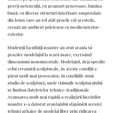
pereți netencuiți, cu geamuri generoase, lumina
bună; cu diverse structuri interioare suspendate
din lemn care au rol atât practic cât și estetic,
crează un ambient prietenos cu mediu interior-
exterior.
Studenții facultății noastre au avut ocazia să
practice modelajul la scară mare, exersând
dimensiuni monumentale. Modelajul, deși specific
celui ceramicii sculpturale, în aceste condiții a
părut mult mai provocator, în condițiile unui
studio de sculptură, unde viziunile sculpturalului
se limitau dateletelor tehnice-tradiționale.
Avansarea mult mai rapidă a realizării lucrărilor
noastre s-a datorat avantajului stăpânirii acestei
tehnici arhaice de modelaj liber prin ridicarea