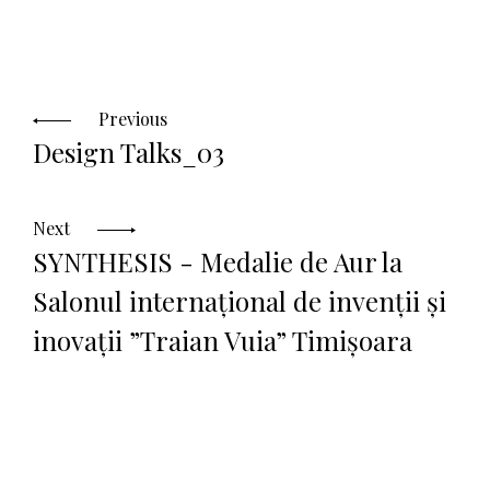
Posts
navigation
Previous
Design Talks_03
Next
SYNTHESIS - Medalie de Aur la
Salonul internațional de invenții și
inovații ”Traian Vuia” Timișoara