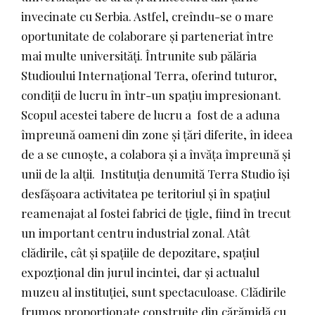
invecinate cu Serbia. Astfel, creîndu-se o mare
oportunitate de colaborare și parteneriat între
mai multe universități. Întrunite sub pălăria
Studioului Internațional Terra, oferind tuturor,
condiții de lucru în într-un spațiu impresionant.
Scopul acestei tabere de lucru a fost de a aduna
împreună oameni din zone și țări diferite, în ideea
de a se cunoște, a colabora și a învăța împreună și
unii de la alții. Instituția denumită Terra Studio își
desfășoara activitatea pe teritoriul și în spațiul
reamenajat al fostei fabrici de țigle, fiind în trecut
un important centru industrial zonal. Atât
clădirile, cât și spațiile de depozitare, spațiul
expozțional din jurul incintei, dar și actualul
muzeu al instituției, sunt spectaculoase. Clădirile
frumos proporționate construite din cărămidă cu