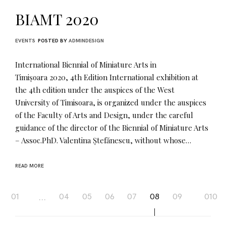
BIAMT 2020
EVENTS
POSTED BY
ADMINDESIGN
International Biennial of Miniature Arts in
Timișoara 2020, 4th Edition International exhibition at
the 4th edition under the auspices of the West
University of Timisoara, is organized under the auspices
of the Faculty of Arts and Design, under the careful
guidance of the director of the Biennial of Miniature Arts
– Assoc.PhD. Valentina Ștefănescu, without whose…
READ MORE
Page
…
01
04
05
06
07
08
09
010
navigation