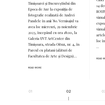
Timișoarei și Bucureștiului din
14 de
Epoca de Aur la expoziția de
SOUN
fotografie realizată de Andrei
vizua
Pandele în anii `80. Vernisajul va
expoz
avea loc miercuri, 29 noiembrie
vizua
2023, începând cu ora 18:00, la
artel
Galeria UVT ArtCenter din
loc î
Timișoara, strada Oituz, nr. 4, în
…
Parcul cu platani (alături de
Facultatea de Arte și Design).…
READ 
READ MORE
Page
01
02
0
navigation