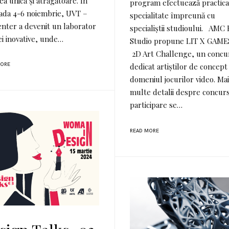
ea unică și atrăgătoare. În
program efectuează practica
ada 4-6 noiembrie, UVT –
specialitate împreună cu
nter a devenit un laborator
specialiștii studioului. AMC
ei inovative, unde…
Studio propune LIT X GAME
2D Art Challenge, un concu
dedicat artiștilor de concept
MORE
domeniul jocurilor video. Mai
multe detalii despre concurs
participare se…
READ MORE