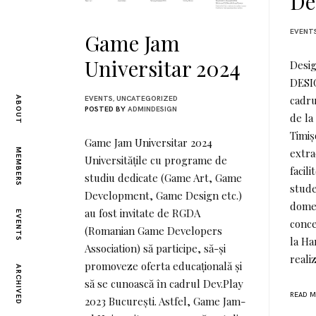
De
EVENT
Game Jam
Universitar 2024
Desig
DESI
cadru
ABOUT
EVENTS
,
UNCATEGORIZED
POSTED BY
ADMINDESIGN
de la
Timișo
Game Jam Universitar 2024
extra
MEMBERS
Universitățile cu programe de
facil
studiu dedicate (Game Art, Game
stude
Development, Game Design etc.)
domen
au fost invitate de RGDA
EVENTS
conce
(Romanian Game Developers
la Ha
Association) să participe, să-și
reali
promoveze oferta educațională și
ARCHIVED
să se cunoască în cadrul Dev.Play
READ 
2023 București. Astfel, Game Jam-