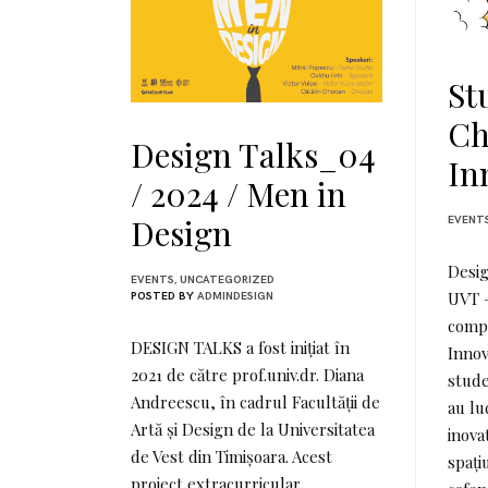
St
Ch
Design Talks_04
In
/ 2024 / Men in
Design
EVENT
Desig
EVENTS
,
UNCATEGORIZED
UVT –
POSTED BY
ADMINDESIGN
compe
DESIGN TALKS a fost inițiat în
Innov
2021 de către prof.univ.dr. Diana
stude
Andreescu, în cadrul Facultății de
au lu
Artă și Design de la Universitatea
inova
de Vest din Timișoara. Acest
spați
proiect extracurricular