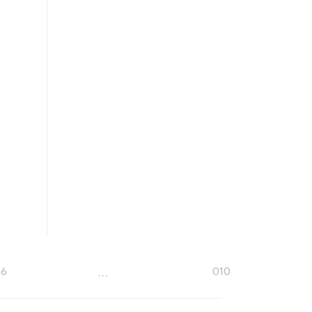
…
06
010