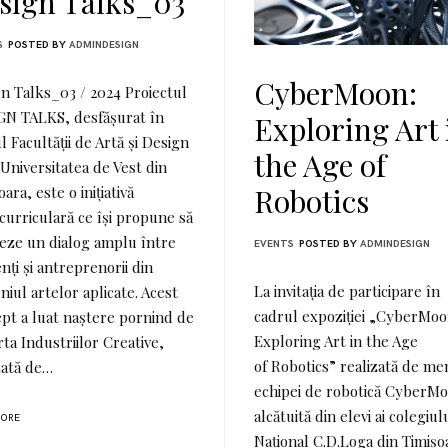
sign Talks_03
S
POSTED BY
ADMINDESIGN
CyberMoon:
n Talks_03 / 2024 Proiectul
GN TALKS, desfășurat în
Exploring Art 
l Facultății de Artă și Design
the Age of
 Universitatea de Vest din
Robotics
ara, este o inițiativă
curriculară ce își propune să
iteze un dialog amplu între
EVENTS
POSTED BY
ADMINDESIGN
nți și antreprenorii din
La invitația de participare în
iul artelor aplicate. Acest
cadrul expoziției „CyberMoo
pt a luat naștere pornind de
Exploring Art in the Age
rta Industriilor Creative,
of Robotics” realizată de me
zată de…
echipei de robotică CyberM
alcătuită din elevi ai colegiul
MORE
Național C.D.Loga din Timișo