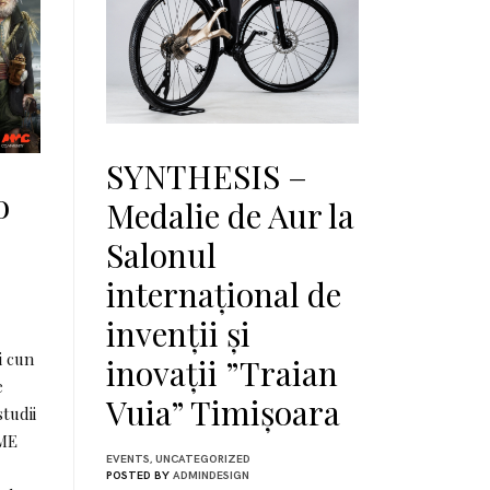
tive
gn
SYNTHESIS –
o
Medalie de Aur la
Salonul
internațional de
invenții și
i cun
inovații ”Traian
e
Vuia” Timișoara
tudii
AME
EVENTS
,
UNCATEGORIZED
POSTED BY
ADMINDESIGN