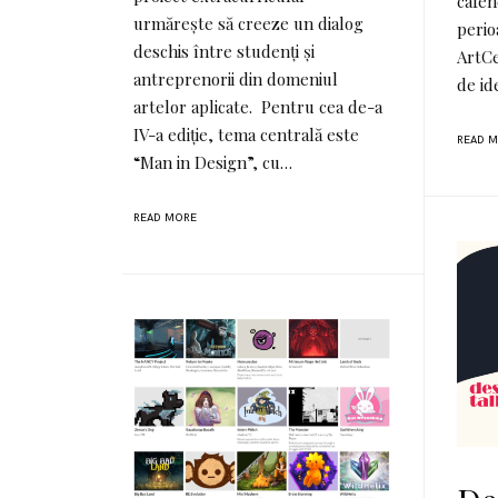
cafen
urmărește să creeze un dialog
perio
deschis între studenți și
ArtCe
antreprenorii din domeniul
de id
artelor aplicate. Pentru cea de-a
IV-a ediție, tema centrală este
READ 
“Man in Design”, cu…
READ MORE