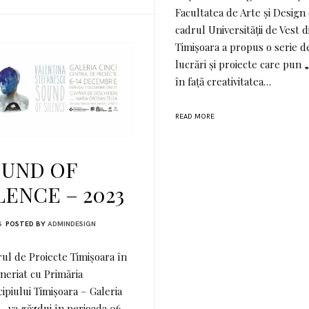
Facultatea de Arte și Design 
cadrul Universității de Vest d
Timișoara a propus o serie d
lucrări și proiecte care pun „
în față creativitatea…
READ MORE
OUND OF
LENCE – 2023
S
POSTED BY
ADMINDESIGN
ul de Proiecte Timișoara în
neriat cu Primăria
ipiului Timișoara – Galeria
 – va găzdui în perioada 06-