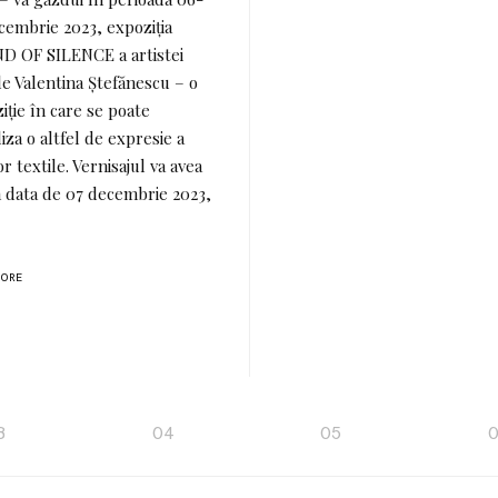
cembrie 2023, expoziția
D OF SILENCE a artistei
le Valentina Ștefănescu – o
iție în care se poate
liza o altfel de expresie a
or textile. Vernisajul va avea
n data de 07 decembrie 2023,
MORE
3
04
05