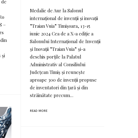
 de
Medalie de Aur la Salonul
 Ro
internațional de invenții și inovații
S –
”Traian Vuia” Timișoara, 13-15
rs
iunie 2024 Cea de a X-a ediție a
 din
Salonului Internațional de Invenții
și Inovații ”Traian Vuia” și-a
 și
deschis porțile la Palatul
Administrativ al Consiliului
Județean Timiș și reunește
aproape 300 de invenții propuse
de inventatori din țară și din
străinătate precum…
READ MORE