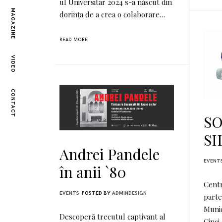
ul Universitar 2024 s-a născut din
MAGAZINE
dorința de a crea o colaborare…
READ MORE
VIDEO
CONTACT
S
SI
Andrei Pandele
EVENT
în anii `80
Centr
EVENTS
POSTED BY
ADMINDESIGN
parte
Munic
Descoperă trecutul captivant al
Cinci