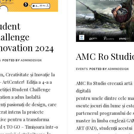
Decora
si Desi
udent
allenge
novation 2024
AMC Ro Studi
S
POSTED BY
ADMINDESIGN
EVENTS
POSTED BY
ADMINDESIGN
n, Creativitate și Inovație la
 ArtCenter! Ediția a 4-a a
AMC Ro Studio creează artă
tiției Student Challenge
digitală
ation a adus laolaltă
pentru unele dintre cele ma
nți pasionați de design, care
oscute jocuri din lume și est
crat intens la proiecte
partenerul programului de s
tive pentru a transforma
master în limba engleză G
ul 5 TO GO – Timișoara într-o
ART (FAD), studenții acestui