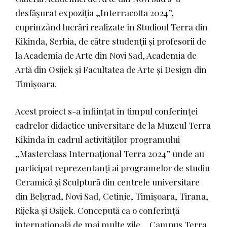
desfășurat expoziția „Interracotta 2024”,
cuprinzând lucrări realizate în Studioul Terra din
Kikinda, Serbia, de către studenții și profesorii de
la Academia de Arte din Novi Sad, Academia de
Artă din Osijek și Facultatea de Arte și Design din
Timișoara.
Acest proiect s-a înființat în timpul conferinței
cadrelor didactice universitare de la Muzeul Terra
Kikinda în cadrul activităților programului
„Masterclass Internațional Terra 2024” unde au
participat reprezentanți ai programelor de studiu
Ceramică și Sculptură din centrele universitare
din Belgrad, Novi Sad, Cetinje, Timișoara, Tirana,
Rijeka și Osijek. Concepută ca o conferință
internațională de mai multe zile, „Campus Terra