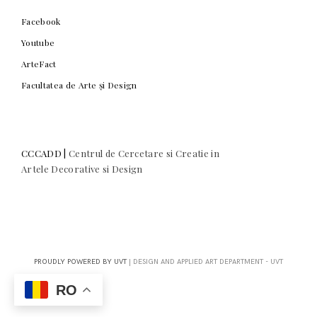
Facebook
Youtube
ArteFact
Facultatea de Arte și Design
CCCADD |
Centrul de Cercetare si Creatie in
Artele Decorative si Design
The Center for Research and Creation in Decorative
Arts and Design | Centrul de Cercetare si Creatie in
Artele Decorative si Design
PROUDLY POWERED BY UVT
|
DESIGN AND APPLIED ART DEPARTMENT - UVT
RO