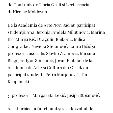
de Conf.univ.dr.Gloria Grati și Lect.associat
dr.Nicolae Moldovan.
De la Academia de Arte Novi Sad au participat
studenții: Ana Beronja, Anđela Milutinović, Marina
Ilić, Marija Kiš, Dragutin Rajković, Milica
Čongradac, Nevena Stefanović, Laura Iličić și
profesorii, asociatii: Slavko Živanović, Mirjana
Blagojev, Igor Smiljanić, Jovan Blat. Iar de la
Academia de Arte și Cultură din Osijek au
participat studenți: Petra Marjanović, Tin
Krupilnicki
și profesorii: Margareta Lekić, Josipa Stojanović.
Acest proiect a funcționat și s-a dezvoltat de