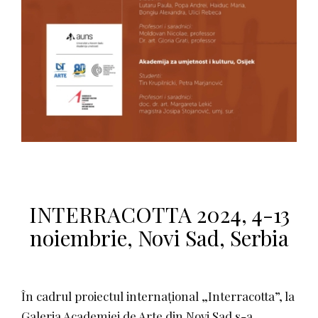
INTERRACOTTA 2024, 4-13
noiembrie, Novi Sad, Serbia
În cadrul proiectul internațional „Interracotta”, la
Galeria Academiei de Arte din Novi Sad s-a